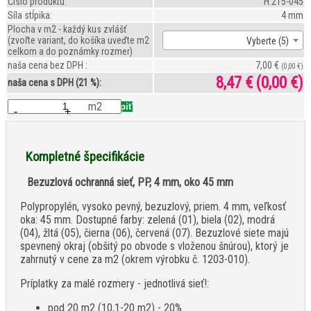
Číslo produktu:
H.215-045
Sí­la stĺpika:
4 mm
Plocha v m2 - každý kus zvlášť
(zvoľte variant, do košíka uveďte m2
Vyberte (5)
celkom a do poznámky rozmer)
naša cena bez DPH :
7,00 €
(0,00 €)
8,47 €
(0,00 €)
naša cena s DPH (21 %):
m2
-
+
Kompletné špecifikácie
Bezuzlová ochranná sieť, PP, 4 mm, oko 45 mm
Polypropylén, vysoko pevný, bezuzlový, priem. 4 mm, veľkosť
oka: 45 mm. Dostupné farby: zelená (01), biela (02), modrá
(04), žltá (05), čierna (06), červená (07). Bezuzlové siete majú
spevnený okraj (obšitý po obvode s vloženou šnúrou), ktorý je
zahrnutý v cene za m2 (okrem výrobku č. 1203-010).
Príplatky za malé rozmery - jednotlivá sieť!:
pod 20 m2 (10,1-20 m2) - 20%