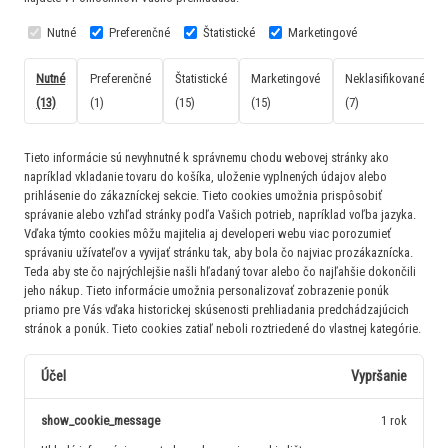
Nutné
Preferenčné
Štatistické
Marketingové
Nutné
Preferenčné
Štatistické
Marketingové
Neklasifikované
(13)
(1)
(15)
(15)
(7)
Tieto informácie sú nevyhnutné k správnemu chodu webovej stránky ako
napríklad vkladanie tovaru do košíka, uloženie vyplnených údajov alebo
prihlásenie do zákazníckej sekcie.
Tieto cookies umožnia prispôsobiť
správanie alebo vzhľad stránky podľa Vašich potrieb, napríklad voľba jazyka.
Vďaka týmto cookies môžu majitelia aj developeri webu viac porozumieť
správaniu užívateľov a vyvijať stránku tak, aby bola čo najviac prozákaznícka.
Teda aby ste čo najrýchlejšie našli hľadaný tovar alebo čo najľahšie dokončili
jeho nákup.
Tieto informácie umožnia personalizovať zobrazenie ponúk
priamo pre Vás vďaka historickej skúsenosti prehliadania predchádzajúcich
stránok a ponúk.
Tieto cookies zatiaľ neboli roztriedené do vlastnej kategórie.
Účel
Vypršanie
show_cookie_message
1 rok