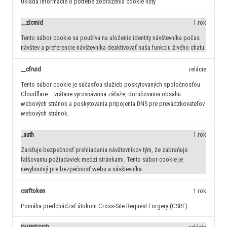
Ukladá informácie o potrebe zobrazenia cookie lišty
__zlcmid
1 rok
Tento súbor cookie sa používa na uloženie identity návštevníka počas
návštev a preferencie návštevníka deaktivovať našu funkciu živého chatu.
__cfruid
relácie
Tento súbor cookie je súčasťou služieb poskytovaných spoločnosťou
Cloudflare – vrátane vyrovnávania záťaže, doručovania obsahu
webových stránok a poskytovania pripojenia DNS pre prevádzkovateľov
webových stránok.
_auth
1 rok
Zaisťuje bezpečnosť prehliadania návštevníkov tým, že zabraňuje
falšovaniu požiadaviek medzi stránkami. Tento súbor cookie je
nevyhnutný pre bezpečnosť webu a návštevníka.
csrftoken
1 rok
Pomáha predchádzať útokom Cross-Site Request Forgery (CSRF).