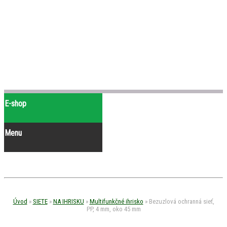
E-shop
Menu
Úvod
»
SIETE
»
NA IHRISKU
»
Multifunkčné ihrisko
»
Bezuzlová ochranná sieť,
PP, 4 mm, oko 45 mm