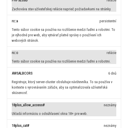
PHPSESSID
relácie
Zachováva stav užívateľskej relácie naprieč požiadavkami na stránky.
rc::a
persistentní
Tento súbor cookie sa používa na rozlíšenie medzi ľuďmi a robotmi. To
je výhodné pre web, aby vytvárať platné správy o používaní ich
webových stránok.
rc::c
relácie
Tento súbor cookie sa používa na rozlíšenie medzi ľuďmi a robotmi.
AWSALBCORS
6 dnů
Registruje, ktorý server-cluster obsluhuje návštevníka. To sa používa v
kontexte s vyrovnávaním záťaže, aby sa optimalizovala užívateľská
skúsenosť.
18plus_allow_access#
neznámy
Ukladá informáciu o odsúhlasení okna 18+ pre web.
18plus_cat#
neznámy