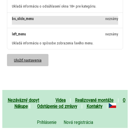
Ukladá informáciu o odsúhlasení okna 18+ pre kategóriu.
bs_slide_menu
neznámy
left_menu
neznámy
Ukladá informáciu o spôsobe zobrazenia ľavého menu.
Uložiť nastavenia
Nezáväzný dopyt
Videa
|
Realizované montáže
|
O
Nákupe
|
Odstúpenie od zmluvy
|
Kontakty
|
Prihlásenie
Nová registrácia