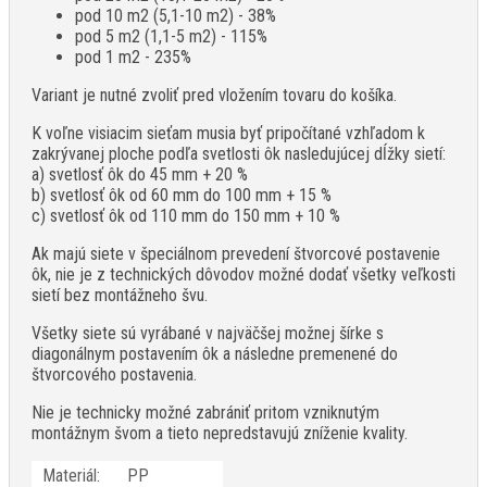
pod 10 m2 (5,1-10 m2) - 38%
pod 5 m2 (1,1-5 m2) - 115%
pod 1 m2 - 235%
Variant je nutné zvoliť pred vložením tovaru do košíka.
K voľne visiacim sieťam musia byť pripočítané vzhľadom k
zakrývanej ploche podľa svetlosti ôk nasledujúcej dĺžky sietí:
a) svetlosť ôk do 45 mm + 20 %
b) svetlosť ôk od 60 mm do 100 mm + 15 %
c) svetlosť ôk od 110 mm do 150 mm + 10 %
Ak majú siete v špeciálnom prevedení štvorcové postavenie
ôk, nie je z technických dôvodov možné dodať všetky veľkosti
sietí bez montážneho švu.
Všetky siete sú vyrábané v najväčšej možnej šírke s
diagonálnym postavením ôk a následne premenené do
štvorcového postavenia.
Nie je technicky možné zabrániť pritom vzniknutým
montážnym švom a tieto nepredstavujú zníženie kvality.
Materiál:
PP