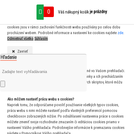
S cílem usnadnit uživatelům používat naše webové stránky využíváme cookies.
0
je prázdny
Váš nákupný košík
Kliknutím na tlačítko "Souhlasím" souhlasíte s použitím preferenčních,
statistických i marketingových cookies pro nás i naše partnery. Funkční
cookies jsou v rámci zachování funkčnosti webu používány po celou dobu
procházení webem. Podrobné informace a nastavení ke cookies najdete
zde
.
Odmietnuť všetko
Súhlasím
Zavrieť
Hľadanie
Čo sú cookies?
Cookies sú krátke textové informácie, ktoré sú uložené vo Vašom prehliadači.
Tieto informácie bežne používajú všetky webové stránky a ich prechádzaním
dochádza k ukladaniu cookies. Pomocou partnerských skriptov, ktoré môžu
stránky používať (napríklad Google analytics
Ako môžem nastaviť prácu webu s cookies?
Napriek tomu, že odporúčame povoliť používanie všetkých typov cookies,
prácu webu s nimi môžete nastaviť podľa vlastných preferencií pomocou
checkboxov zobrazených nižšie. Po odsúhlasení nastavenia práce s cookies
môžete zmeniť svoje rozhodnutie zmazaním či editáciou cookies priamo v
nastavení Vášho prehliadača. Podrobnejšie informácie k premazaniu cookies
nájdete v Pomocníkovi Vášho prehliadača.