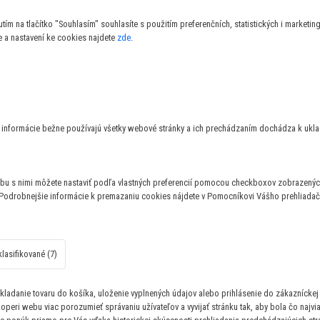
ím na tlačítko "Souhlasím" souhlasíte s použitím preferenčních, statistických i marketi
a nastavení ke cookies najdete
zde
.
to informácie bežne používajú všetky webové stránky a ich prechádzaním dochádza k ukl
bu s nimi môžete nastaviť podľa vlastných preferencií pomocou checkboxov zobrazených
 Podrobnejšie informácie k premazaniu cookies nájdete v Pomocníkovi Vášho prehliadač
lasifikované (7)
ladanie tovaru do košíka, uloženie vyplnených údajov alebo prihlásenie do zákazníckej
operi webu viac porozumieť správaniu užívateľov a vyvijať stránku tak, aby bola čo najvi