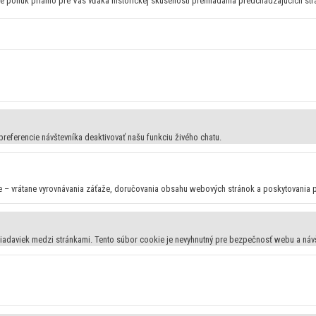
e ponúk priamo pre Vás vďaka historickej skúsenosti prehliadania predchádzajúcich st
preferencie návštevníka deaktivovať našu funkciu živého chatu.
e – vrátane vyrovnávania záťaže, doručovania obsahu webových stránok a poskytovania 
žiadaviek medzi stránkami. Tento súbor cookie je nevyhnutný pre bezpečnosť webu a náv