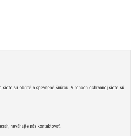
je siete sú obšité a spevnené šnúrou. V rohoch ochrannej siete sú
resah, neváhajte nás kontaktovať.