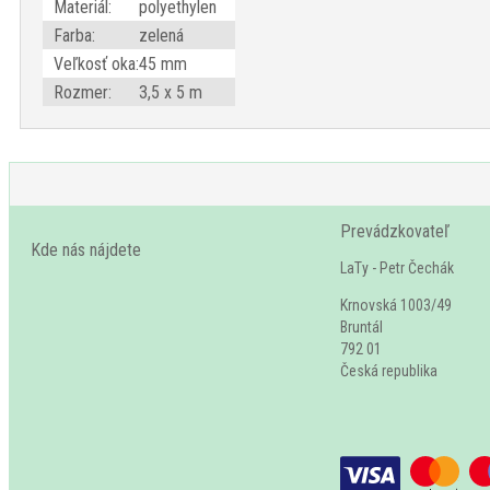
Materiál:
polyethylen
Farba:
zelená
Veľkosť oka:
45 mm
Rozmer:
3,5 x 5 m
Prevádzkovateľ
Kde nás nájdete
LaTy - Petr Čechák
Krnovská 1003/49
Bruntál
792 01
Česká republika