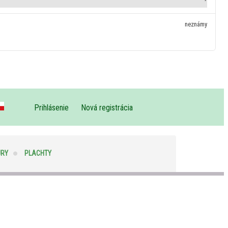
neznámy
Prihlásenie
Nová registrácia
ÚRY
PLACHTY