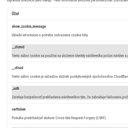
najľahšie dokončili jeho nákup.
Tieto informácie umožnia personalizovať zobrazeni
Účel
show_cookie_message
Ukladá informácie o potrebe zobrazenia cookie lišty
__zlcmid
Tento súbor cookie sa používa na uloženie identity návštevníka počas návštev a 
__cfruid
Tento súbor cookie je súčasťou služieb poskytovaných spoločnosťou Cloudflar
_auth
Zaisťuje bezpečnosť prehliadania návštevníkov tým, že zabraňuje falšovaniu po
csrftoken
Pomáha predchádzať útokom Cross-Site Request Forgery (CSRF).