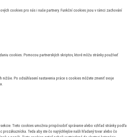
ngových cookies pro nás i naše partnery. Funkční cookies jsou v rámci zachování
adaniu cookies. Pomocou partnerských skriptov, ktoré môžu stránky používať
 nižšie. Po odsúhlasení nastavenia práce s cookies môžete zmeniť svoje
a.
 sekcie.
Tieto cookies umožnia prispôsobiť správanie alebo vzhľad stránky podľa
ac prozákaznícka. Teda aby ste čo najrýchlejšie našli hľadaný tovar alebo čo