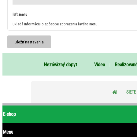
left_menu
Ukladá informáciu o spôsobe zobrazenia ľavého menu.
Uložiť nastavenia
Nezáväzný dopyt
Videa
|
Realizovan
SIETE
E-shop
Menu