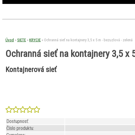
Úvod
»
SIETE
»
KRYCIE
»
Ochranná sieť na kontajnery 3,5 x 5 m - bezuzlová - zelená
Ochranná sieť na kontajnery 3,5 x 5
Kontajnerová sieť
Dostupnosť:
Číslo produktu: