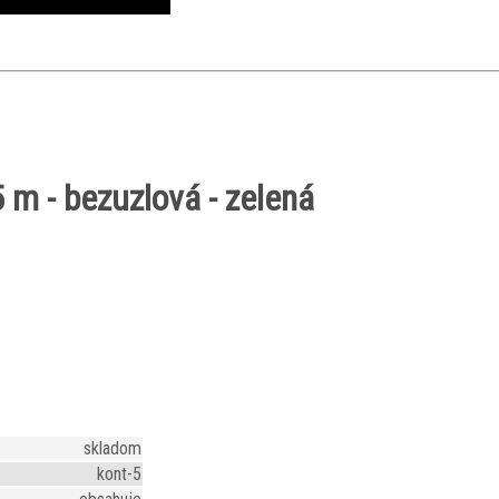
 m - bezuzlová - zelená
skladom
kont-5