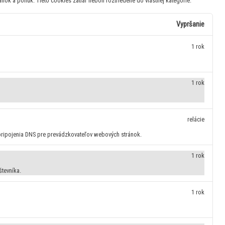
ránok a ponúk.
Tieto cookies zatiaľ neboli roztriedené do vlastnej kategórie.
Vypršanie
1 rok
1 rok
relácie
pripojenia DNS pre prevádzkovateľov webových stránok.
1 rok
števníka.
1 rok