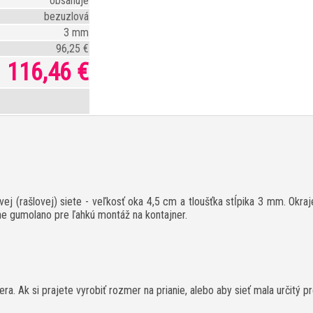
obsahuje
bezuzlová
3 mm
96,25 €
116,46 €
ej (rašlovej) siete - veľkosť oka 4,5 cm a tloušťka stĺpika 3 mm. Okra
ne gumolano pre ľahkú montáž na kontajner.
ra. Ak si prajete vyrobiť rozmer na prianie, alebo aby sieť mala určitý p