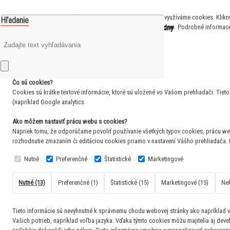
S cílem usnadnit uživatelům používat naše webové stránky využíváme cookies. Kliknut
Hľadanie
0
funkčnosti webu používány po celou dobu procházení webem. Podrobné informace 
je prázdny
Váš nákupný košík
Odmietnuť všetko
Súhlasím
Zavrieť
Čo sú cookies?
Cookies sú krátke textové informácie, ktoré sú uložené vo Vašom prehliadači. Tie
(napríklad Google analytics
Ako môžem nastaviť prácu webu s cookies?
Napriek tomu, že odporúčame povoliť používanie všetkých typov cookies, prácu we
rozhodnutie zmazaním či editáciou cookies priamo v nastavení Vášho prehliadača.
Nutné
Preferenčné
Štatistické
Marketingové
Nutné (13)
Preferenčné (1)
Štatistické (15)
Marketingové (15)
Nek
Tieto informácie sú nevyhnutné k správnemu chodu webovej stránky ako napríklad vk
Vašich potrieb, napríklad voľba jazyka.
Vďaka týmto cookies môžu majitelia aj devel