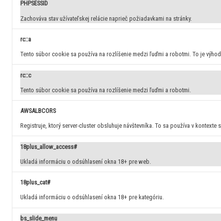
PHPSESSID
Zachováva stav užívateľskej relácie naprieč požiadavkami na stránky.
rc::a
Tento súbor cookie sa používa na rozlíšenie medzi ľuďmi a robotmi. To je výhod
rc::c
Tento súbor cookie sa používa na rozlíšenie medzi ľuďmi a robotmi.
AWSALBCORS
Registruje, ktorý server-cluster obsluhuje návštevníka. To sa používa v kontexte
18plus_allow_access#
Ukladá informáciu o odsúhlasení okna 18+ pre web.
18plus_cat#
Ukladá informáciu o odsúhlasení okna 18+ pre kategóriu.
bs_slide_menu