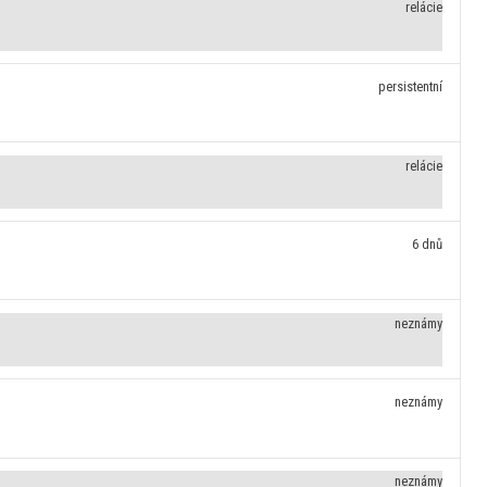
relácie
persistentní
relácie
6 dnů
neznámy
neznámy
neznámy