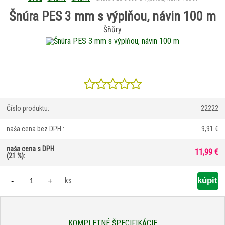
Šnúra PES 3 mm s výplňou, návin 100 m
Šňůry
Číslo produktu:
22222
naša cena bez DPH :
9,91 €
naša cena s DPH
11,99 €
(21 %):
ks
-
+
KOMPLETNÉ ŠPECIFIKÁCIE