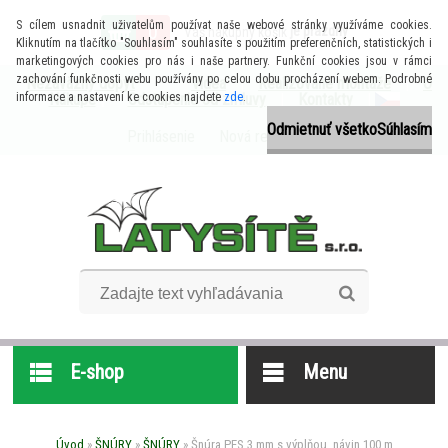
S cílem usnadnit uživatelům používat naše webové stránky využíváme cookies.
0
je prázdny
Váš nákupný košík
Kliknutím na tlačítko "Souhlasím" souhlasíte s použitím preferenčních, statistických i
marketingových cookies pro nás i naše partnery. Funkční cookies jsou v rámci
zachování funkčnosti webu používány po celou dobu procházení webem. Podrobné
Nezáväzný dopyt
Videa
|
Realizované montáže
|
O
informace a nastavení ke cookies najdete
Nákupe
|
Odstúpenie od zmluvy
zde
.
|
Kontakty
|
Odmietnuť všetko
Súhlasím
Prihlásenie
Nová registrácia
E-shop
Menu
Úvod
»
ŠNÚRY
»
ŠNÚRY
»
Šnúra PES 3 mm s výplňou, návin 100 m