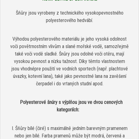
Šňůry jsou vyrobeny z technického vysokopevnostného
polyesterového hedvábí.
Výhodou polyesterového materiálu je jeho vysoká odolnost
voči povětrnostním vlivům a slané mořské vodě, samozřejmě
také voči vodě sladké. Šnůry jsou odolné voči otěru, mají
vysokou pevnost a nízku tažnost. Díky těmto vlastnostem
jsou vhodnépre použití ve vodních sportech (např. plachtové
úvazky, kotevní lana), také jako pevnostné lana na zavěšení
čerpadel i do vrtaných studní apod.
Polyesterové šnúry s výplňou jsou ve dvou cenových
kategoriích:
I. Šňůry bílé (čiré) s maximálně jedním barevným pramenem
nebo jen bílé. Farba pramenů může být modrá, červená a