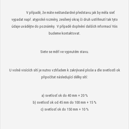
V případě, že máte neštandardné představu jak by měla sieť
vypadat např. atypické rozměry, zesílený okraj či druh ustřihnutí tak tyto
údaje uvádějte do poznámky. V případě doplnění dalších informací Vás
budeme kontaktovat.
Siete se měří ve vypnutém stavu.
U volně visících sítí je nutno vzhľadem k zakrývané ploše a dle svetlosťi ok
připočítat
následující délky sítí:
a) svetlosť ok do 40 mm + 20 %
b) svetlosť ok od 45 mm do 100 mm + 15 %
c) svetlosť ok do 150 mm + 10 %