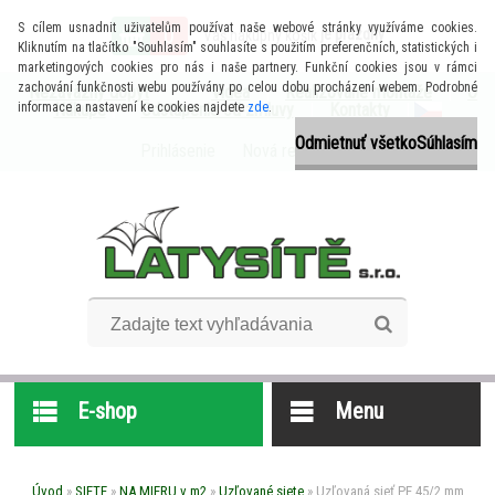
S cílem usnadnit uživatelům používat naše webové stránky využíváme cookies.
0
je prázdny
Váš nákupný košík
Kliknutím na tlačítko "Souhlasím" souhlasíte s použitím preferenčních, statistických i
marketingových cookies pro nás i naše partnery. Funkční cookies jsou v rámci
zachování funkčnosti webu používány po celou dobu procházení webem. Podrobné
Nezáväzný dopyt
Videa
|
Realizované montáže
|
O
informace a nastavení ke cookies najdete
Nákupe
|
Odstúpenie od zmluvy
zde
.
|
Kontakty
|
Odmietnuť všetko
Súhlasím
Prihlásenie
Nová registrácia
E-shop
Menu
Úvod
»
SIETE
»
NA MIERU v m2
»
Uzľované siete
»
Uzľovaná sieť PE 45/2 mm