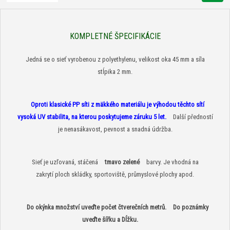
KOMPLETNÉ ŠPECIFIKÁCIE
Jedná se o sieť vyrobenou z polyethylenu, velikost oka 45 mm a síla
stĺpika 2 mm.
Oproti klasické PP síti z mäkkého materiálu je výhodou těchto sítí
vysoká UV stabilita, na kterou poskytujeme záruku 5 let.
Další předností
je nenasákavost, pevnost a snadná údržba.
Sieť je uzľovaná, stáčená
tmavo zelené
barvy. Je vhodná na
zakrytí ploch skládky, sportoviště, průmyslové plochy apod.
Do okýnka množství uveďte počet čtverečních metrů.
Do poznámky
uveďte šířku a Dĺžku.