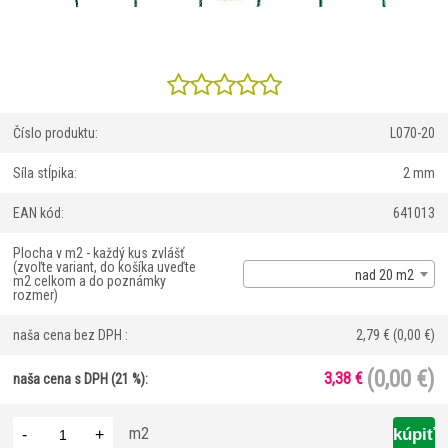
Číslo produktu:
L070-20
Sí­la stĺpika:
2 mm
EAN kód:
641013
Plocha v m2 - každý kus zvlášť
(zvoľte variant, do košíka uveďte
nad 20 m2
m2 celkom a do poznámky
rozmer)
naša cena bez DPH :
2,79 €
(0,00 €)
(0,00 €)
3,38 €
naša cena s DPH (21 %):
m2
-
+