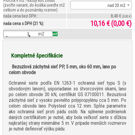
Plocha v m2 - každý kus zvlášť
(zvoľte variant, do košíka uveďte m2
nad 20 m2
celkom a do poznámky rozmer)
naša cena bez DPH :
8,40 €
(0,00 €)
10,16 €
(0,00 €)
naša cena s DPH (21 %):
m2
-
+
Kompletné špecifikácie
Bezuzlová záchytná sieť PP, 5 mm, oko 60 mm, lano po
celom obvode
Ochranné siete podľa EN 1263-1 ochranná sieť typu S (s
obvodovým lanom), usporiadanie so štvorcovými okami, lano
po celom obvode 30 kN, certifikát GS 07100011. Bezuzlová
záchytná sieť z vysoko pevného polypropylénu cca 5 mm. Po
celom obvode lano Polysteel cca 12 mm. Spĺňa parametre
ako ochranná sieť proti pádu osôb. Na splnenie podmienok
daných certifikátom je nutné, aby bola veľkosť siete s dĺžkou
najkratšej strany minimálne 5 m. V prípade menších rozmerov
je nutné definovať výšku pádu.