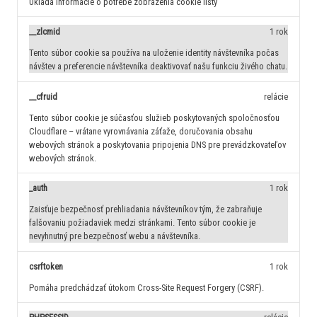
Ukladá informácie o potrebe zobrazenia cookie lišty
__zlcmid
1 rok
Tento súbor cookie sa používa na uloženie identity návštevníka počas
návštev a preferencie návštevníka deaktivovať našu funkciu živého chatu.
__cfruid
relácie
Tento súbor cookie je súčasťou služieb poskytovaných spoločnosťou
Cloudflare – vrátane vyrovnávania záťaže, doručovania obsahu
webových stránok a poskytovania pripojenia DNS pre prevádzkovateľov
webových stránok.
_auth
1 rok
Zaisťuje bezpečnosť prehliadania návštevníkov tým, že zabraňuje
falšovaniu požiadaviek medzi stránkami. Tento súbor cookie je
nevyhnutný pre bezpečnosť webu a návštevníka.
csrftoken
1 rok
Pomáha predchádzať útokom Cross-Site Request Forgery (CSRF).