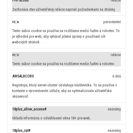
PHPSESSID
relácie
Zachováva stav užívateľskej relácie naprieč požiadavkami na stránky.
rc::a
persistentní
Tento súbor cookie sa používa na rozlíšenie medzi ľuďmi a robotmi. To
je výhodné pre web, aby vytvárať platné správy o používaní ich
webových stránok.
rc::c
relácie
Tento súbor cookie sa používa na rozlíšenie medzi ľuďmi a robotmi.
AWSALBCORS
6 dnů
Registruje, ktorý server-cluster obsluhuje návštevníka. To sa používa v
kontexte s vyrovnávaním záťaže, aby sa optimalizovala užívateľská
skúsenosť.
18plus_allow_access#
neznámy
Ukladá informáciu o odsúhlasení okna 18+ pre web.
18plus_cat#
neznámy