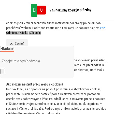
S cílem usnadnit uživatelům používat naše webové stránky využíváme cookies.
0
je prázdny
Váš nákupný košík
Kliknutím na tlačítko "Souhlasím" souhlasíte s použitím preferenčních,
statistických i marketingových cookies pro nás i naše partnery. Funkční
cookies jsou v rámci zachování funkčnosti webu používány po celou dobu
procházení webem. Podrobné informace a nastavení ke cookies najdete
zde
.
Odmietnuť všetko
Súhlasím
Zavrieť
Hľadanie
Čo sú cookies?
Cookies sú krátke textové informácie, ktoré sú uložené vo Vašom prehliadači.
Tieto informácie bežne používajú všetky webové stránky a ich prechádzaním
dochádza k ukladaniu cookies. Pomocou partnerských skriptov, ktoré môžu
stránky používať (napríklad Google analytics
Ako môžem nastaviť prácu webu s cookies?
Napriek tomu, že odporúčame povoliť používanie všetkých typov cookies,
prácu webu s nimi môžete nastaviť podľa vlastných preferencií pomocou
checkboxov zobrazených nižšie. Po odsúhlasení nastavenia práce s cookies
môžete zmeniť svoje rozhodnutie zmazaním či editáciou cookies priamo v
nastavení Vášho prehliadača. Podrobnejšie informácie k premazaniu cookies
nájdete v Pomocníkovi Vášho prehliadača.