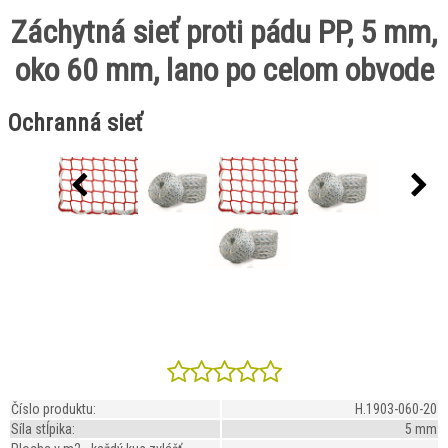
Záchytná sieť proti pádu PP, 5 mm,
oko 60 mm, lano po celom obvode
Ochranná sieť
Číslo produktu:
H.1903-060-20
Sí­la stĺpika:
5 mm