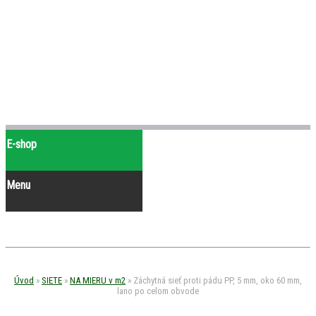
E-shop
Menu
Úvod
»
SIETE
»
NA MIERU v m2
»
Záchytná sieť proti pádu PP, 5 mm, oko 60 mm,
lano po celom obvode