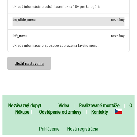
Ukladá informáciu o odsúhlasení okna 18+ pre kategóriu.
bs_slide_menu
neznámy
left_menu
neznámy
Ukladá informáciu o spôsobe zobrazenia ľavého menu.
Uložiť nastavenia
Nezáväzný dopyt
Videa
|
Realizované montáže
|
O
Nákupe
|
Odstúpenie od zmluvy
|
Kontakty
|
Prihlásenie
Nová registrácia