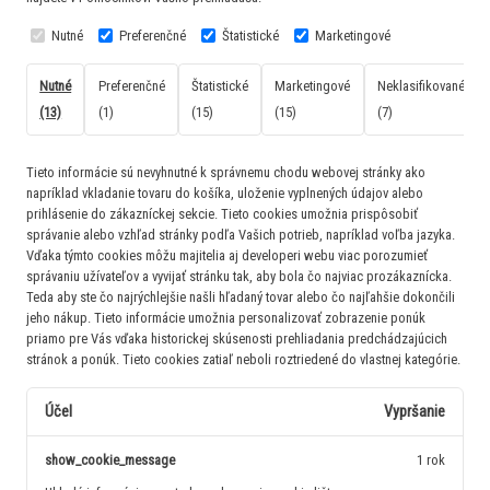
Nutné
Preferenčné
Štatistické
Marketingové
Nutné
Preferenčné
Štatistické
Marketingové
Neklasifikované
(13)
(1)
(15)
(15)
(7)
Tieto informácie sú nevyhnutné k správnemu chodu webovej stránky ako
napríklad vkladanie tovaru do košíka, uloženie vyplnených údajov alebo
prihlásenie do zákazníckej sekcie.
Tieto cookies umožnia prispôsobiť
správanie alebo vzhľad stránky podľa Vašich potrieb, napríklad voľba jazyka.
Vďaka týmto cookies môžu majitelia aj developeri webu viac porozumieť
správaniu užívateľov a vyvijať stránku tak, aby bola čo najviac prozákaznícka.
Teda aby ste čo najrýchlejšie našli hľadaný tovar alebo čo najľahšie dokončili
jeho nákup.
Tieto informácie umožnia personalizovať zobrazenie ponúk
priamo pre Vás vďaka historickej skúsenosti prehliadania predchádzajúcich
stránok a ponúk.
Tieto cookies zatiaľ neboli roztriedené do vlastnej kategórie.
Účel
Vypršanie
show_cookie_message
1 rok